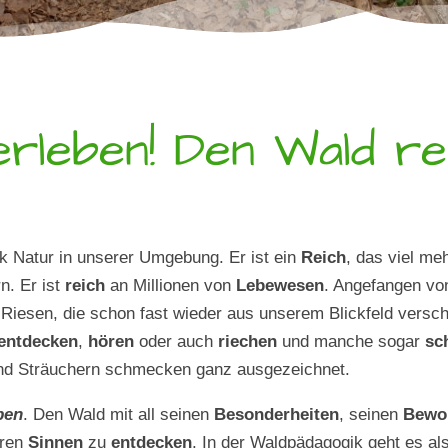
rleben! Den Wald re
k Natur in unserer Umgebung. Er ist ein
Reich
, das viel me
n. Er ist
reich
an Millionen von
Lebewesen
. Angefangen vo
n Riesen, die schon fast wieder aus unserem Blickfeld ve
entdecken
,
hören
oder auch
riechen
und manche sogar
sc
d Sträuchern schmecken ganz ausgezeichnet.
ben
. Den Wald mit all seinen
Besonderheiten
, seinen
Bewo
eren
Sinnen
zu
entdecken
. In der Waldpädagogik geht es al