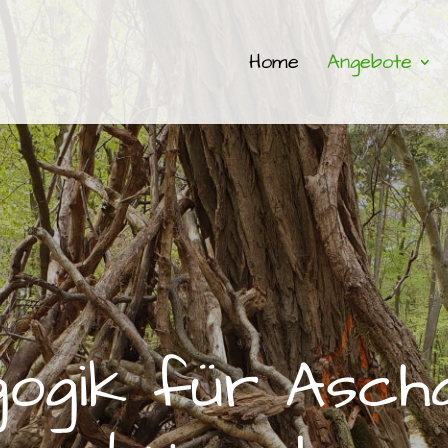
Home
Angebote
­go­gik für Asch