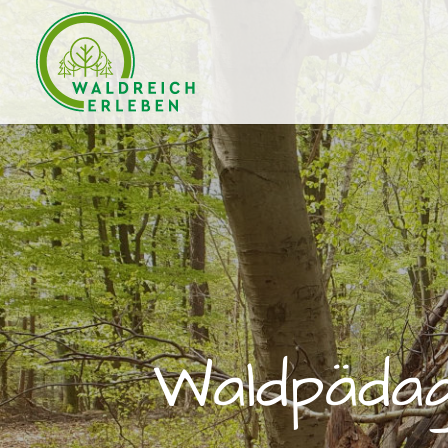
Wald­pä­da